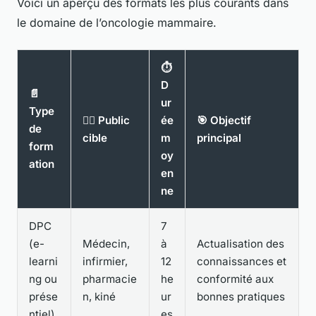
Voici un aperçu des formats les plus courants dans
le domaine de l’oncologie mammaire.
⏱️
D
📄
ur
Type
👩‍⚕️ Public
ée
🎯 Objectif
de
cible
m
principal
form
oy
ation
en
ne
DPC
7
(e-
Médecin,
à
Actualisation des
learni
infirmier,
12
connaissances et
ng ou
pharmacie
he
conformité aux
prése
n, kiné
ur
bonnes pratiques
ntiel)
es