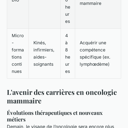
mammaire
he
ur
es
Micro
4
-
Kinés,
à
Acquérir une
forma
infirmiers,
8
compétence
tions
aides-
he
spécifique (ex.
conti
soignants
ur
lymphœdème)
nues
es
L'avenir des carrières en oncologie
mammaire
Évolutions thérapeutiques et nouveaux
métiers
Demain, le visage de l’oncologie sera encore plus