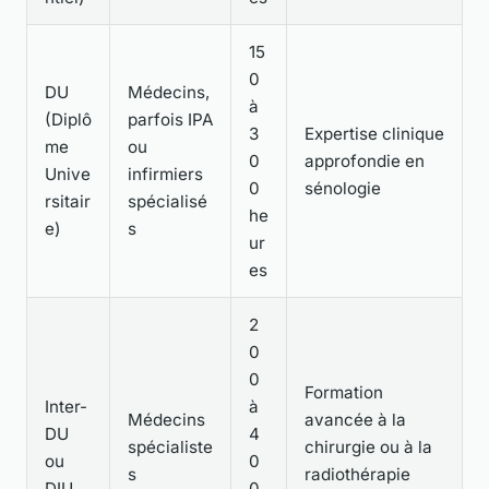
15
0
DU
Médecins,
à
(Diplô
parfois IPA
3
Expertise clinique
me
ou
0
approfondie en
Unive
infirmiers
0
sénologie
rsitair
spécialisé
he
e)
s
ur
es
2
0
0
Formation
Inter-
à
Médecins
avancée à la
DU
4
spécialiste
chirurgie ou à la
ou
0
s
radiothérapie
DIU
0