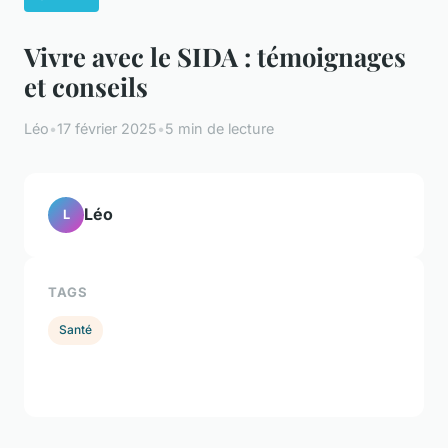
Vivre avec le SIDA : témoignages
et conseils
Léo
•
17 février 2025
•
5 min de lecture
Léo
L
TAGS
Santé