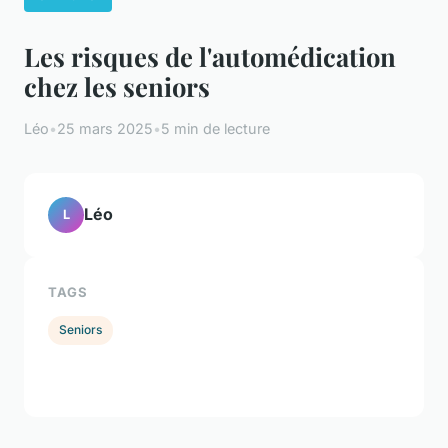
Les risques de l'automédication
chez les seniors
Léo
•
25 mars 2025
•
5 min de lecture
Léo
L
TAGS
Seniors